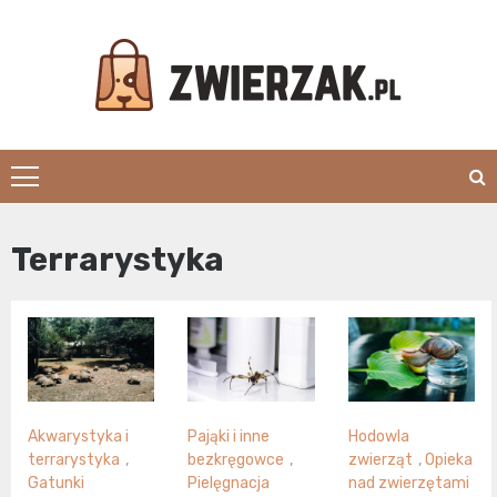
Skip
to
content
Zwierzak.pl
Terrarystyka
Akwarystyka i
Pająki i inne
Hodowla
terrarystyka
,
bezkręgowce
,
zwierząt
,
Opieka
Gatunki
Pielęgnacja
nad zwierzętami