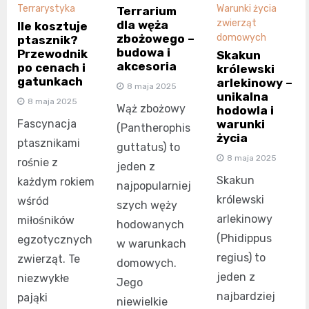
Terrarystyka
Warunki życia
Terrarium
zwierząt
dla węża
Ile kosztuje
zbożowego –
domowych
ptasznik?
budowa i
Przewodnik
Skakun
akcesoria
po cenach i
królewski
gatunkach
arlekinowy –
8 maja 2025
unikalna
8 maja 2025
Wąż zbożowy
hodowla i
Fascynacja
warunki
(Pantherophis
życia
ptasznikami
guttatus) to
8 maja 2025
rośnie z
jeden z
Skakun
każdym rokiem
najpopularniej
królewski
wśród
szych węży
arlekinowy
miłośników
hodowanych
(Phidippus
egzotycznych
w warunkach
regius) to
zwierząt. Te
domowych.
jeden z
niezwykłe
Jego
najbardziej
pająki
niewielkie