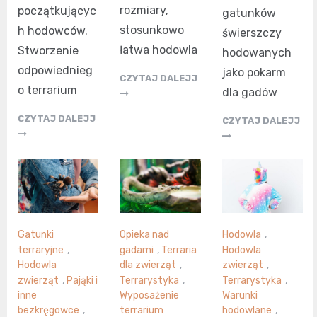
rozmiary,
początkującyc
gatunków
stosunkowo
h hodowców.
świerszczy
łatwa hodowla
Stworzenie
hodowanych
odpowiednieg
jako pokarm
CZYTAJ DALEJJ
o terrarium
dla gadów
CZYTAJ DALEJJ
CZYTAJ DALEJJ
Gatunki
Opieka nad
Hodowla
,
terraryjne
,
gadami
,
Terraria
Hodowla
Hodowla
dla zwierząt
,
zwierząt
,
zwierząt
,
Pająki i
Terrarystyka
,
Terrarystyka
,
inne
Wyposażenie
Warunki
bezkręgowce
,
terrarium
hodowlane
,