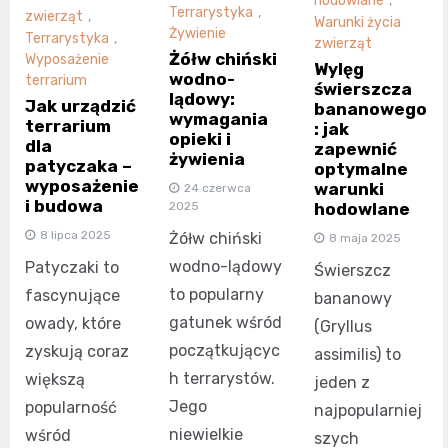
hodowlane
,
Terrarystyka
,
zwierząt
,
Warunki życia
Żywienie
Terrarystyka
,
zwierząt
Żółw chiński
Wyposażenie
Wylęg
wodno-
terrarium
świerszcza
lądowy:
Jak urządzić
bananowego
wymagania
terrarium
: jak
opieki i
dla
zapewnić
żywienia
patyczaka –
optymalne
wyposażenie
warunki
24 czerwca
i budowa
hodowlane
2025
8 lipca 2025
Żółw chiński
8 maja 2025
wodno-lądowy
Patyczaki to
Świerszcz
to popularny
fascynujące
bananowy
gatunek wśród
owady, które
(Gryllus
początkującyc
zyskują coraz
assimilis) to
h terrarystów.
większą
jeden z
Jego
popularność
najpopularniej
niewielkie
wśród
szych