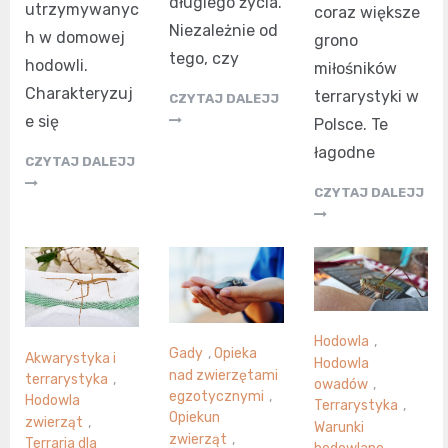
długiego życia.
utrzymywanyc
coraz większe
Niezależnie od
h w domowej
grono
tego, czy
hodowli.
miłośników
Charakteryzuj
terrarystyki w
CZYTAJ DALEJJ
e się
Polsce. Te
łagodne
CZYTAJ DALEJJ
CZYTAJ DALEJJ
Hodowla
,
Gady
,
Opieka
Akwarystyka i
Hodowla
nad zwierzętami
terrarystyka
,
owadów
,
egzotycznymi
,
Hodowla
Terrarystyka
,
Opiekun
zwierząt
,
Warunki
zwierząt
,
Terraria dla