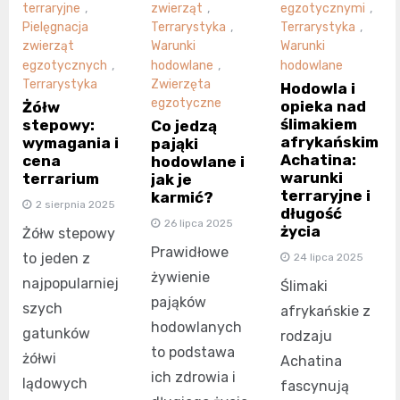
terraryjne
,
zwierząt
,
egzotycznymi
,
Pielęgnacja
Terrarystyka
,
Terrarystyka
,
zwierząt
Warunki
Warunki
egzotycznych
,
hodowlane
,
hodowlane
Terrarystyka
Zwierzęta
Hodowla i
egzotyczne
opieka nad
Żółw
ślimakiem
stepowy:
Co jedzą
afrykańskim
wymagania i
pająki
Achatina:
cena
hodowlane i
warunki
terrarium
jak je
terraryjne i
karmić?
2 sierpnia 2025
długość
26 lipca 2025
życia
Żółw stepowy
Prawidłowe
to jeden z
24 lipca 2025
żywienie
najpopularniej
Ślimaki
pająków
szych
afrykańskie z
hodowlanych
gatunków
rodzaju
to podstawa
żółwi
Achatina
ich zdrowia i
lądowych
fascynują