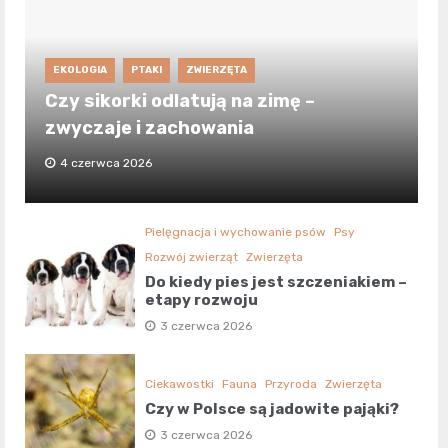
EKOLOGIA
PTAKI
ZWIERZĘTA
Czy sikorki odlatują na zimę –
zwyczaje i zachowania
4 czerwca 2026
Pielęgnacja i wychowanie psów
Psy
Rozwój zwierząt
Zwierzęta
Do kiedy pies jest szczeniakiem –
etapy rozwoju
3 czerwca 2026
Ciekawostki
Fauna
Przyroda
Zwierzęta
Czy w Polsce są jadowite pająki?
3 czerwca 2026