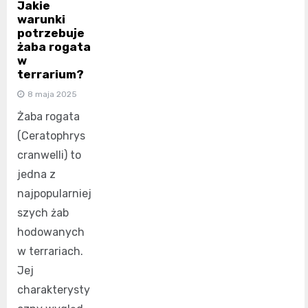
Jakie
warunki
potrzebuje
żaba rogata
w
terrarium?
8 maja 2025
Żaba rogata
(Ceratophrys
cranwelli) to
jedna z
najpopularniej
szych żab
hodowanych
w terrariach.
Jej
charakterysty