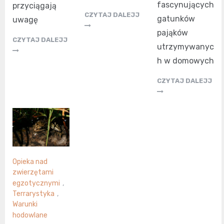
fascynujących
przyciągają
CZYTAJ DALEJJ
gatunków
uwagę
pająków
CZYTAJ DALEJJ
utrzymywanyc
h w domowych
CZYTAJ DALEJJ
Opieka nad
zwierzętami
egzotycznymi
,
Terrarystyka
,
Warunki
hodowlane