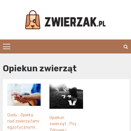
Skip
to
content
Zwierzak.pl
Opiekun zwierząt
Gady
,
Opieka
Opiekun
nad zwierzętami
zwierząt
,
Psy
,
egzotycznymi
,
Zdrowie i