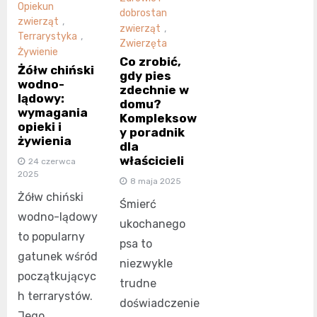
Opiekun
dobrostan
zwierząt
,
zwierząt
,
Terrarystyka
,
Zwierzęta
Żywienie
Co zrobić,
Żółw chiński
gdy pies
wodno-
zdechnie w
lądowy:
domu?
wymagania
Kompleksow
opieki i
y poradnik
żywienia
dla
właścicieli
24 czerwca
2025
8 maja 2025
Żółw chiński
Śmierć
wodno-lądowy
ukochanego
to popularny
psa to
gatunek wśród
niezwykle
początkującyc
trudne
h terrarystów.
doświadczenie
Jego