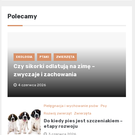
Polecamy
EKOLOGIA
PTAKI
ZWIERZĘTA
Czy sikorki odlatują na zimę –
zwyczaje i zachowania
4 czerwca 2026
Pielęgnacja i wychowanie psów
Psy
Rozwój zwierząt
Zwierzęta
Do kiedy pies jest szczeniakiem –
etapy rozwoju
3 czerwca 2026