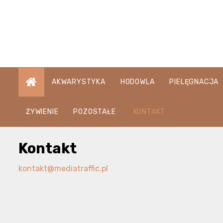
Skip
to
content
AKWARYSTYKA
HODOWLA
PIELĘGNACJA
ŻYWIENIE
POZOSTAŁE
KONTAKT
Kontakt
kontakt@mediatraffic.pl