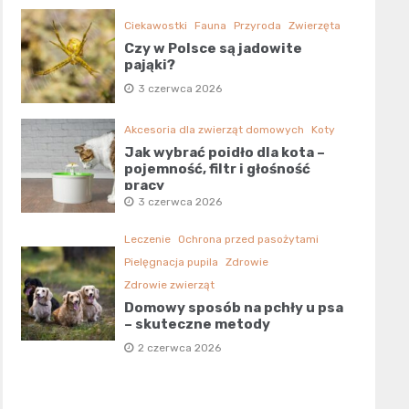
Ciekawostki
Fauna
Przyroda
Zwierzęta
Czy w Polsce są jadowite
pająki?
3 czerwca 2026
Akcesoria dla zwierząt domowych
Koty
Jak wybrać poidło dla kota –
pojemność, filtr i głośność
pracy
3 czerwca 2026
Leczenie
Ochrona przed pasożytami
Pielęgnacja pupila
Zdrowie
Zdrowie zwierząt
Domowy sposób na pchły u psa
– skuteczne metody
2 czerwca 2026