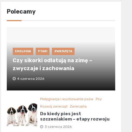
Polecamy
EKOLOGIA
PTAKI
ZWIERZĘTA
Czy sikorki odlatują na zimę –
zwyczaje i zachowania
4 czerwca 2026
Pielęgnacja i wychowanie psów
Psy
Rozwój zwierząt
Zwierzęta
Do kiedy pies jest
szczeniakiem – etapy rozwoju
3 czerwca 2026