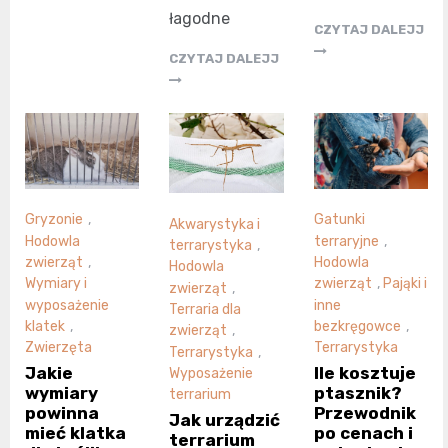
łagodne
CZYTAJ DALEJJ
CZYTAJ DALEJJ
Gryzonie
,
Gatunki
Akwarystyka i
Hodowla
terraryjne
,
terrarystyka
,
zwierząt
,
Hodowla
Hodowla
Wymiary i
zwierząt
,
Pająki i
zwierząt
,
wyposażenie
inne
Terraria dla
klatek
,
bezkręgowce
,
zwierząt
,
Zwierzęta
Terrarystyka
Terrarystyka
,
Jakie
Ile kosztuje
Wyposażenie
wymiary
ptasznik?
terrarium
powinna
Przewodnik
Jak urządzić
mieć klatka
po cenach i
terrarium