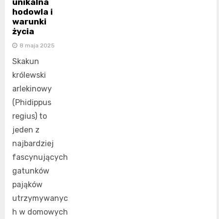
unikalna
hodowla i
warunki
życia
8 maja 2025
Skakun
królewski
arlekinowy
(Phidippus
regius) to
jeden z
najbardziej
fascynujących
gatunków
pająków
utrzymywanyc
h w domowych