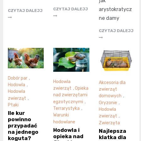
jak
arystokratycz
CZYTAJ DALEJJ
CZYTAJ DALEJJ
ne damy
CZYTAJ DALEJJ
Dobór par
,
Hodowla
Akcesoria dla
Hodowla
,
zwierząt
,
Opieka
zwierząt
Hodowla
nad zwierzętami
domowych
,
zwierząt
,
egzotycznymi
,
Gryzonie
,
Ptaki
Terrarystyka
,
Hodowla
Ile kur
Warunki
zwierząt
,
powinno
hodowlane
Zwierzęta
przypadać
Hodowla i
Najlepsza
na jednego
opieka nad
klatka dla
koguta?