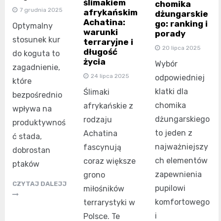
ślimakiem
chomika
7 grudnia 2025
afrykańskim
dżungarskie
Achatina:
go: ranking i
Optymalny
warunki
porady
stosunek kur
terraryjne i
20 lipca 2025
długość
do koguta to
życia
Wybór
zagadnienie,
24 lipca 2025
odpowiedniej
które
klatki dla
Ślimaki
bezpośrednio
chomika
afrykańskie z
wpływa na
dżungarskiego
rodzaju
produktywnoś
to jeden z
Achatina
ć stada,
najważniejszy
fascynują
dobrostan
ch elementów
coraz większe
ptaków
zapewnienia
grono
CZYTAJ DALEJJ
pupilowi
miłośników
komfortowego
terrarystyki w
i
Polsce. Te