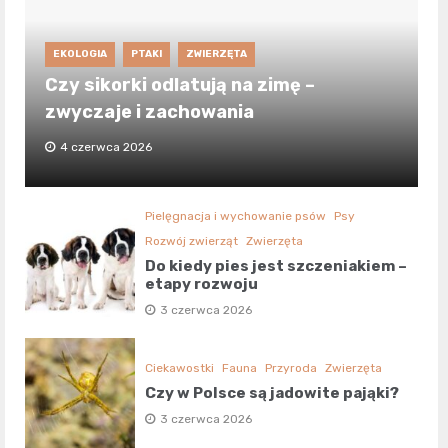
EKOLOGIA
PTAKI
ZWIERZĘTA
Czy sikorki odlatują na zimę –
zwyczaje i zachowania
4 czerwca 2026
Pielęgnacja i wychowanie psów
Psy
Rozwój zwierząt
Zwierzęta
Do kiedy pies jest szczeniakiem –
etapy rozwoju
3 czerwca 2026
Ciekawostki
Fauna
Przyroda
Zwierzęta
Czy w Polsce są jadowite pająki?
3 czerwca 2026