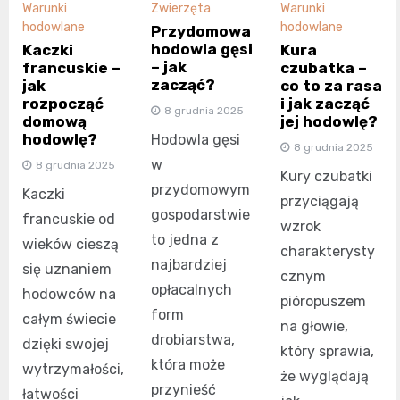
Warunki
Zwierzęta
Warunki
hodowlane
hodowlane
Przydomowa
hodowla gęsi
Kaczki
Kura
– jak
francuskie –
czubatka –
zacząć?
jak
co to za rasa
rozpocząć
i jak zacząć
8 grudnia 2025
domową
jej hodowlę?
hodowlę?
Hodowla gęsi
8 grudnia 2025
w
8 grudnia 2025
Kury czubatki
przydomowym
Kaczki
przyciągają
gospodarstwie
francuskie od
wzrok
to jedna z
wieków cieszą
charakterysty
najbardziej
się uznaniem
cznym
opłacalnych
hodowców na
pióropuszem
form
całym świecie
na głowie,
drobiarstwa,
dzięki swojej
który sprawia,
która może
wytrzymałości,
że wyglądają
przynieść
łatwości