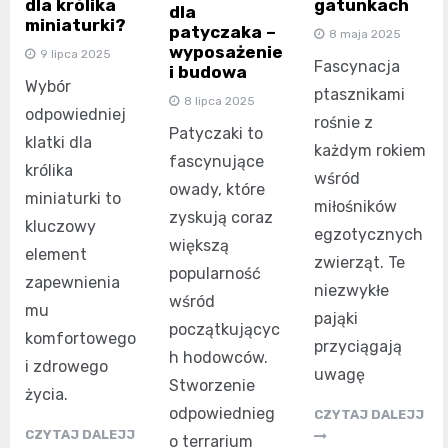
dla królika
gatunkach
dla
miniaturki?
patyczaka –
8 maja 2025
wyposażenie
9 lipca 2025
Fascynacja
i budowa
Wybór
ptasznikami
8 lipca 2025
odpowiedniej
rośnie z
Patyczaki to
klatki dla
każdym rokiem
fascynujące
królika
wśród
owady, które
miniaturki to
miłośników
zyskują coraz
kluczowy
egzotycznych
większą
element
zwierząt. Te
popularność
zapewnienia
niezwykłe
wśród
mu
pająki
początkującyc
komfortowego
przyciągają
h hodowców.
i zdrowego
uwagę
Stworzenie
życia.
odpowiednieg
CZYTAJ DALEJJ
CZYTAJ DALEJJ
o terrarium