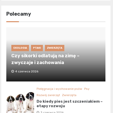
Polecamy
EKOLOGIA
PTAKI
ZWIERZĘTA
Czy sikorki odlatują na zimę –
zwyczaje i zachowania
4 czerwca 2026
Pielęgnacja i wychowanie psów
Psy
Rozwój zwierząt
Zwierzęta
Do kiedy pies jest szczeniakiem –
etapy rozwoju
3 czerwca 2026