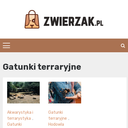
Skip
to
content
Zwierzak.pl
Gatunki terraryjne
Akwarystyka i
Gatunki
terrarystyka
,
terraryjne
,
Gatunki
Hodowla