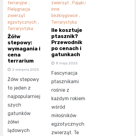
terraryjne
,
zwierząt
,
Pająki i
Pielęgnacja
inne
zwierząt
bezkręgowce
,
egzotycznych
,
Terrarystyka
Terrarystyka
Ile kosztuje
ptasznik?
Żółw
Przewodnik
stepowy:
po cenach i
wymagania i
gatunkach
cena
terrarium
8 maja 2025
2 sierpnia 2025
Fascynacja
Żółw stepowy
ptasznikami
to jeden z
rośnie z
najpopularniej
każdym rokiem
szych
wśród
gatunków
miłośników
żółwi
egzotycznych
lądowych
zwierząt. Te