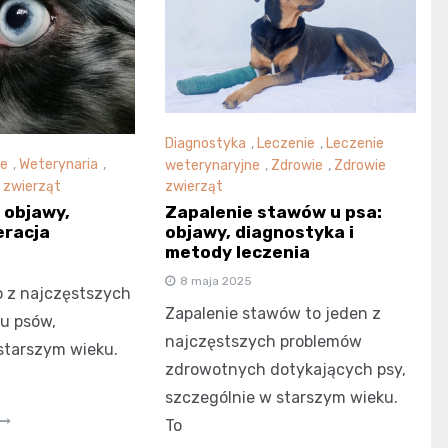
Diagnostyka
,
Leczenie
,
Leczenie
ie
,
Weterynaria
,
weterynaryjne
,
Zdrowie
,
Zdrowie
 zwierząt
zwierząt
 objawy,
Zapalenie stawów u psa:
eracja
objawy, diagnostyka i
metody leczenia
8 maja 2025
 z najczęstszych
Zapalenie stawów to jeden z
u psów,
najczęstszych problemów
starszym wieku.
zdrowotnych dotykających psy,
szczególnie w starszym wieku.
To