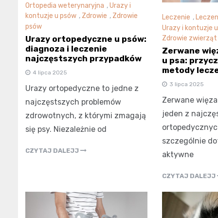
Ortopedia weterynaryjna
,
Urazy i
kontuzje u psów
,
Zdrowie
,
Zdrowie
Leczenie
,
Leczen
psów
Urazy i kontuzje 
Urazy ortopedyczne u psów:
Zdrowie zwierząt
diagnoza i leczenie
Zerwane wię
najczęstszych przypadków
u psa: przycz
metody lecz
4 lipca 2025
3 lipca 2025
Urazy ortopedyczne to jedne z
Zerwane więza
najczęstszych problemów
jeden z najcz
zdrowotnych, z którymi zmagają
ortopedycznyc
się psy. Niezależnie od
szczególnie do
CZYTAJ DALEJJ
aktywne
CZYTAJ DALEJJ