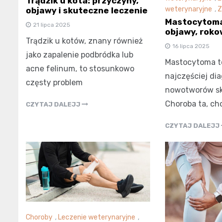
Trądzik u kota: przyczyny,
weterynaryjne
,
Z
objawy i skuteczne leczenie
Mastocytoma
21 lipca 2025
objawy, roko
Trądzik u kotów, znany również
16 lipca 2025
jako zapalenie podbródka lub
Mastocytoma t
acne felinum, to stosunkowo
najczęściej d
częsty problem
nowotworów sk
Choroba ta, cho
CZYTAJ DALEJJ
CZYTAJ DALEJJ
Choroby
,
Leczenie weterynaryjne
,