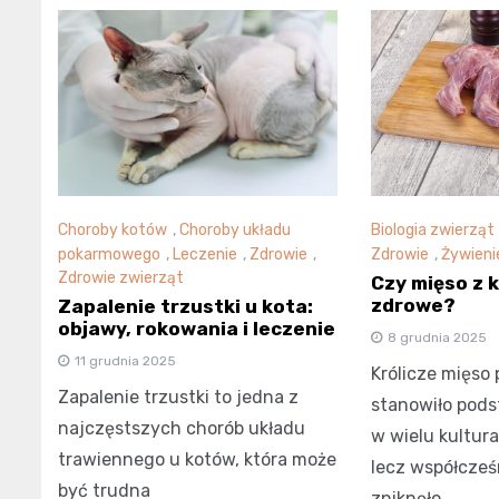
Choroby kotów
,
Choroby układu
Biologia zwierząt
pokarmowego
,
Leczenie
,
Zdrowie
,
Zdrowie
,
Żywieni
Zdrowie zwierząt
Czy mięso z k
zdrowe?
Zapalenie trzustki u kota:
objawy, rokowania i leczenie
8 grudnia 2025
11 grudnia 2025
Królicze mięso 
Zapalenie trzustki to jedna z
stanowiło pod
najczęstszych chorób układu
w wielu kultura
trawiennego u kotów, która może
lecz współcześ
być trudna
zniknęło