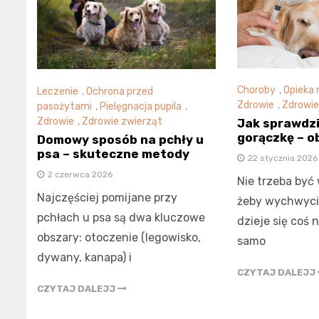
Choroby
,
Opieka 
Leczenie
,
Ochrona przed
Zdrowie
,
Zdrowie
pasożytami
,
Pielęgnacja pupila
,
Zdrowie
,
Zdrowie zwierząt
Jak sprawdzi
gorączkę – o
Domowy sposób na pchły u
psa – skuteczne metody
22 stycznia 2026
2 czerwca 2026
Nie trzeba być
Najczęściej pomijane przy
żeby wychwycić
pchłach u psa są dwa kluczowe
dzieje się coś 
obszary: otoczenie (legowisko,
samo
dywany, kanapa) i
CZYTAJ DALEJJ
CZYTAJ DALEJJ