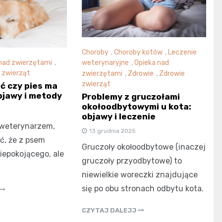
Choroby
,
Choroby kotów
,
Leczenie
nad zwierzętami
,
weterynaryjne
,
Opieka nad
 zwierząt
zwierzętami
,
Zdrowie
,
Zdrowie
zwierząt
ć czy pies ma
bjawy i metody
Problemy z gruczołami
okołoodbytowymi u kota:
objawy i leczenie
 weterynarzem,
13 grudnia 2025
, że z psem
Gruczoły okołoodbytowe (inaczej
niepokojącego, ale
gruczoły przyodbytowe) to
niewielkie woreczki znajdujące
się po obu stronach odbytu kota.
CZYTAJ DALEJJ