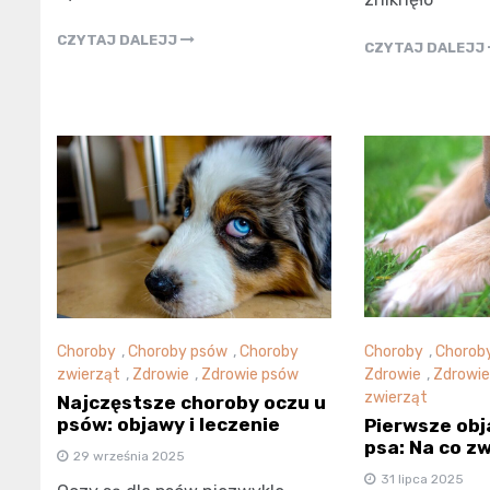
CZYTAJ DALEJJ
CZYTAJ DALEJJ
Choroby
,
Chorob
Choroby
,
Choroby psów
,
Choroby
Zdrowie
,
Zdrowie
zwierząt
,
Zdrowie
,
Zdrowie psów
zwierząt
Najczęstsze choroby oczu u
psów: objawy i leczenie
Pierwsze obj
psa: Na co z
29 września 2025
31 lipca 2025