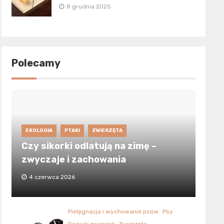
8 grudnia 2025
Polecamy
EKOLOGIA
PTAKI
ZWIERZĘTA
Czy sikorki odlatują na zimę –
zwyczaje i zachowania
4 czerwca 2026
Pielęgnacja i wychowanie psów
Psy