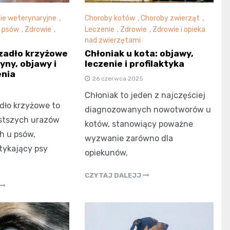
ie weterynaryjne
,
Choroby kotów
,
Choroby zwierząt
,
u psów
,
Zdrowie
,
Leczenie
,
Zdrowie
,
Zdrowie i opieka
nad zwierzętami
zadło krzyżowe
Chłoniak u kota: objawy,
yny, objawy i
leczenie i profilaktyka
enia
26 czerwca 2025
Chłoniak to jeden z najczęściej
dło krzyżowe to
diagnozowanych nowotworów u
ęstszych urazów
kotów, stanowiący poważne
h u psów,
wyzwanie zarówno dla
tykający psy
opiekunów,
CZYTAJ DALEJJ