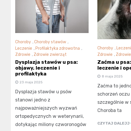
Choroby
,
Choroby stawów
,
Choroby
,
Leczen
Leczenie
,
Profilaktyka zdrowotna
,
Zdrowie
,
Zdrowie
Zdrowie
,
Zdrowie zwierząt
Zaćma u psa:
Dysplazja stawów u psa:
leczenie i op
objawy, leczenie i
profilaktyka
8 maja 2025
23 maja 2025
Zaćma to jedno
Dysplazja stawów u psów
schorzeń oczu 
stanowi jedno z
szczególnie w 
najpoważniejszych wyzwań
Choroba ta
ortopedycznych w weterynarii,
CZYTAJ DALEJJ
dotykając miliony czworonogów