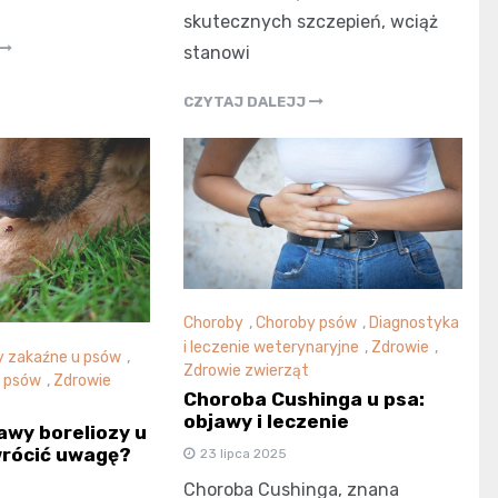
skutecznych szczepień, wciąż
stanowi
CZYTAJ DALEJJ
Choroby
,
Choroby psów
,
Diagnostyka
i leczenie weterynaryjne
,
Zdrowie
,
y zakaźne u psów
,
Zdrowie zwierząt
 psów
,
Zdrowie
Choroba Cushinga u psa:
objawy i leczenie
awy boreliozy u
wrócić uwagę?
23 lipca 2025
Choroba Cushinga, znana