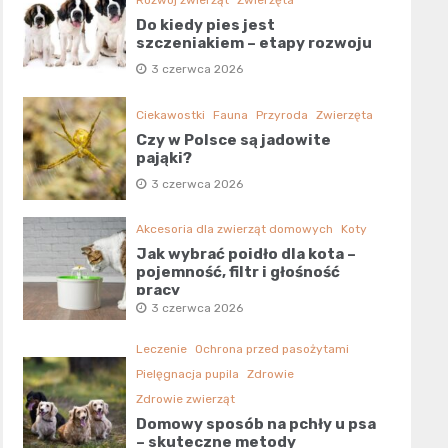
Rozwój zwierząt
Zwierzęta
Do kiedy pies jest
szczeniakiem – etapy rozwoju
3 czerwca 2026
Ciekawostki
Fauna
Przyroda
Zwierzęta
Czy w Polsce są jadowite
pająki?
3 czerwca 2026
Akcesoria dla zwierząt domowych
Koty
Jak wybrać poidło dla kota –
pojemność, filtr i głośność
pracy
3 czerwca 2026
Leczenie
Ochrona przed pasożytami
Pielęgnacja pupila
Zdrowie
Zdrowie zwierząt
Domowy sposób na pchły u psa
– skuteczne metody