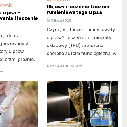
drowie
Objawy i leczenie tocznia
rumieniowatego u psa
 u psa –
wania i leczenie
5 lipca 2025
Czym jest toczeń rumieniowaty
o jeden z
u psów? Toczeń rumieniowaty
iagnozowanych
układowy (TRU) to złożona
óry u psów.
choroba autoimmunologiczna, w
ć brzmi groźnie,
CZYTAJ DALEJJ