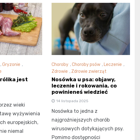
,
Gryzonie
,
Choroby
,
Choroby psów
,
Leczenie
,
e
Zdrowie
,
Zdrowie zwierząt
rólika jest
Nosówka u psa: objawy,
leczenie i rokowania, co
powinieneś wiedzieć
14 listopada 2025
przez wieki
Nosówka to jedna z
stawę wyżywienia
najgroźniejszych chorób
ch europejskich,
wirusowych dotykających psy.
nie niemal
Pomimo dostępności