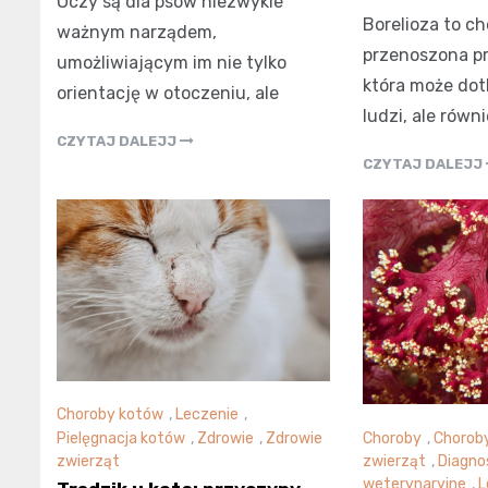
Oczy są dla psów niezwykle
Borelioza to c
ważnym narządem,
przenoszona pr
umożliwiającym im nie tylko
która może dot
orientację w otoczeniu, ale
ludzi, ale równ
CZYTAJ DALEJJ
CZYTAJ DALEJJ
Choroby kotów
,
Leczenie
,
Pielęgnacja kotów
,
Zdrowie
,
Zdrowie
Choroby
,
Chorob
zwierząt
zwierząt
,
Diagnos
weterynaryjne
,
L