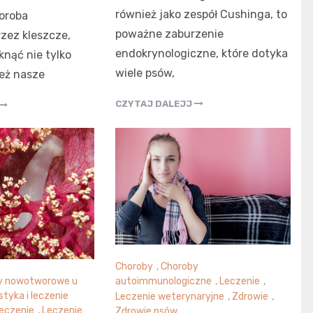
również jako zespół Cushinga, to
horoba
poważne zaburzenie
zez kleszcze,
endokrynologiczne, które dotyka
knąć nie tylko
wiele psów,
ież nasze
CZYTAJ DALEJJ
Choroby
,
Choroby
y nowotworowe u
autoimmunologiczne
,
Leczenie
,
tyka i leczenie
Leczenie weterynaryjne
,
Zdrowie
,
eczenie
,
Leczenie
Zdrowie psów