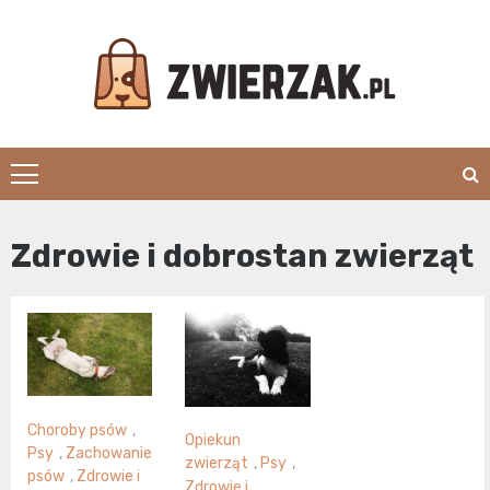
Skip
to
content
Zwierzak.pl
Zdrowie i dobrostan zwierząt
Choroby psów
,
Opiekun
Psy
,
Zachowanie
zwierząt
,
Psy
,
psów
,
Zdrowie i
Zdrowie i