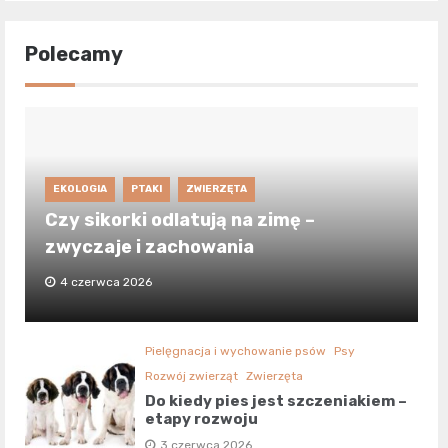
Polecamy
EKOLOGIA
PTAKI
ZWIERZĘTA
Czy sikorki odlatują na zimę –
zwyczaje i zachowania
4 czerwca 2026
Pielęgnacja i wychowanie psów
Psy
Rozwój zwierząt
Zwierzęta
Do kiedy pies jest szczeniakiem –
etapy rozwoju
3 czerwca 2026