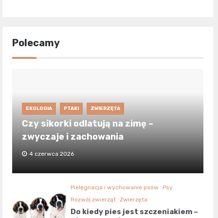
Polecamy
EKOLOGIA
PTAKI
ZWIERZĘTA
Czy sikorki odlatują na zimę –
zwyczaje i zachowania
4 czerwca 2026
Pielęgnacja i wychowanie psów
Psy
Rozwój zwierząt
Zwierzęta
Do kiedy pies jest szczeniakiem –