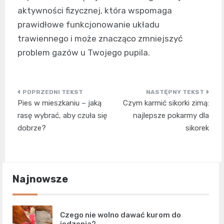
aktywności fizycznej, która wspomaga
prawidłowe funkcjonowanie układu
trawiennego i może znacząco zmniejszyć
problem gazów u Twojego pupila.
Nawigacja
Pies w mieszkaniu – jaką
Czym karmić sikorki zimą:
wpisu
rasę wybrać, aby czuła się
najlepsze pokarmy dla
dobrze?
sikorek
Najnowsze
Czego nie wolno dawać kurom do