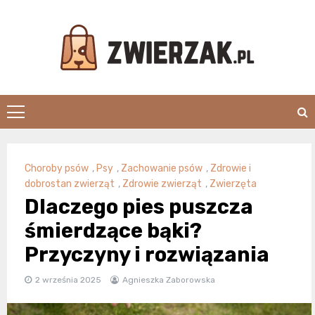
Skip
to
content
Zwierzak.pl
Choroby psów
,
Psy
,
Zachowanie psów
,
Zdrowie i
dobrostan zwierząt
,
Zdrowie zwierząt
,
Zwierzęta
Dlaczego pies puszcza
śmierdzące bąki?
Przyczyny i rozwiązania
2 września 2025
Agnieszka Zaborowska