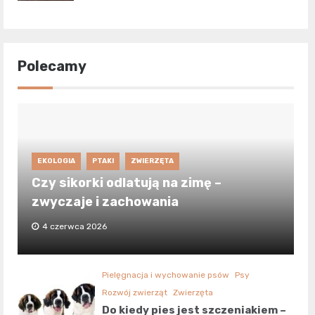
Polecamy
EKOLOGIA
PTAKI
ZWIERZĘTA
Czy sikorki odlatują na zimę –
zwyczaje i zachowania
4 czerwca 2026
Pielęgnacja i wychowanie psów
Psy
Rozwój zwierząt
Zwierzęta
Do kiedy pies jest szczeniakiem –