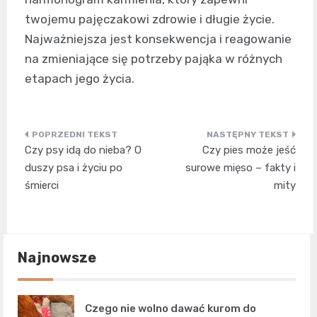
twojemu pajęczakowi zdrowie i długie życie.
Najważniejsza jest konsekwencja i reagowanie
na zmieniające się potrzeby pająka w różnych
etapach jego życia.
Nawigacja
Czy psy idą do nieba? O
Czy pies może jeść
wpisu
duszy psa i życiu po
surowe mięso – fakty i
śmierci
mity
Najnowsze
Czego nie wolno dawać kurom do