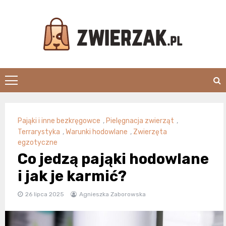
Skip
to
content
Zwierzak.pl
Pająki i inne bezkręgowce
,
Pielęgnacja zwierząt
,
Terrarystyka
,
Warunki hodowlane
,
Zwierzęta
egzotyczne
Co jedzą pająki hodowlane
i jak je karmić?
26 lipca 2025
Agnieszka Zaborowska