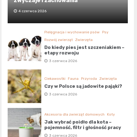
zwyczaje i zachowania
4 czerwca 2026
Pielęgnacja i wychowanie psów
Psy
Rozwój zwierząt
Zwierzęta
Do kiedy pies jest szczeniakiem –
etapy rozwoju
3 czerwca 2026
Ciekawostki
Fauna
Przyroda
Zwierzęta
Czy w Polsce są jadowite pająki?
3 czerwca 2026
Akcesoria dla zwierząt domowych
Koty
Jak wybrać poidło dla kota –
pojemność, filtr i głośność pracy
3 czerwca 2026