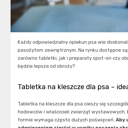
Każdy odpowiedzialny opiekun psa wie doskonale
pasożytom zewnętrznym. Na rynku dostępne są r
zarówno tabletki, jak i preparaty spot-on czy obr
będzie lepsza od obroży?
Tabletka na kleszcze dla psa – i
Tabletka na kleszcze dla psa
cieszy się szczegó
hodowców i właścicieli zwierząt wystawowych. 
formie wymaga często dużych poświęceń.
Aby 
odgnieceniem sierści w wyniku noszenia ob