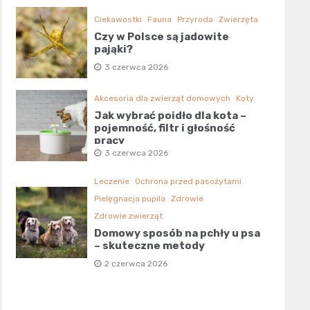
Ciekawostki
Fauna
Przyroda
Zwierzęta
Czy w Polsce są jadowite
pająki?
3 czerwca 2026
Akcesoria dla zwierząt domowych
Koty
Jak wybrać poidło dla kota –
pojemność, filtr i głośność
pracy
3 czerwca 2026
Leczenie
Ochrona przed pasożytami
Pielęgnacja pupila
Zdrowie
Zdrowie zwierząt
Domowy sposób na pchły u psa
– skuteczne metody
2 czerwca 2026