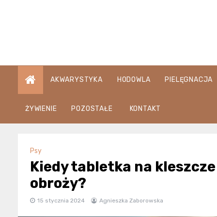
Skip
to
content
AKWARYSTYKA
HODOWLA
PIELĘGNACJA
ŻYWIENIE
POZOSTAŁE
KONTAKT
Psy
Kiedy tabletka na kleszcze
obroży?
15 stycznia 2024
Agnieszka Zaborowska