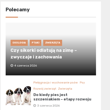
Polecamy
EKOLOGIA
PTAKI
ZWIERZĘTA
Czy sikorki odlatują na zimę –
zwyczaje i zachowania
4 czerwca 2026
Pielęgnacja i wychowanie psów
Psy
Rozwój zwierząt
Zwierzęta
Do kiedy pies jest
szczeniakiem – etapy rozwoju
3 czerwca 2026