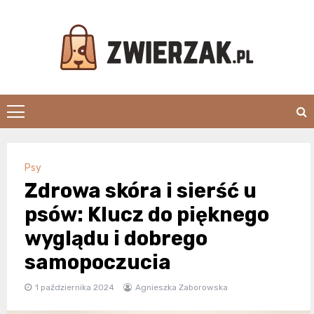
Skip
to
content
Zwierzak.pl
Psy
Zdrowa skóra i sierść u
psów: Klucz do pięknego
wyglądu i dobrego
samopoczucia
1 października 2024
Agnieszka Zaborowska