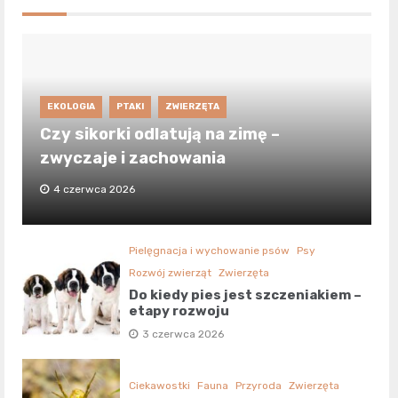
EKOLOGIA
PTAKI
ZWIERZĘTA
Czy sikorki odlatują na zimę –
zwyczaje i zachowania
4 czerwca 2026
Pielęgnacja i wychowanie psów
Psy
Rozwój zwierząt
Zwierzęta
Do kiedy pies jest szczeniakiem –
etapy rozwoju
3 czerwca 2026
Ciekawostki
Fauna
Przyroda
Zwierzęta