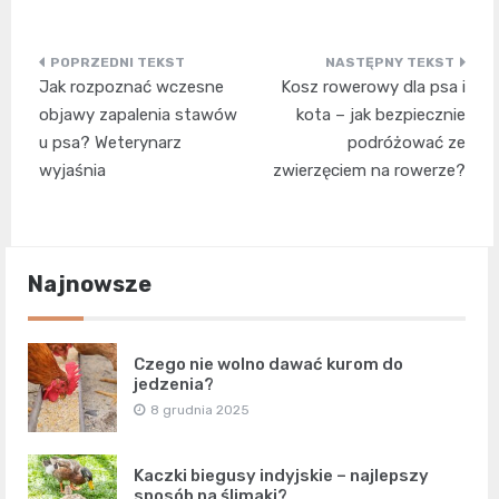
Nawigacja
Jak rozpoznać wczesne
Kosz rowerowy dla psa i
wpisu
objawy zapalenia stawów
kota – jak bezpiecznie
u psa? Weterynarz
podróżować ze
wyjaśnia
zwierzęciem na rowerze?
Najnowsze
Czego nie wolno dawać kurom do
jedzenia?
8 grudnia 2025
Kaczki biegusy indyjskie – najlepszy
sposób na ślimaki?