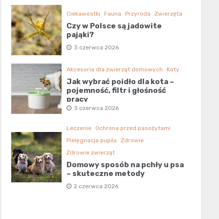
Ciekawostki
Fauna
Przyroda
Zwierzęta
Czy w Polsce są jadowite
pająki?
3 czerwca 2026
Akcesoria dla zwierząt domowych
Koty
Jak wybrać poidło dla kota –
pojemność, filtr i głośność
pracy
3 czerwca 2026
Leczenie
Ochrona przed pasożytami
Pielęgnacja pupila
Zdrowie
Zdrowie zwierząt
Domowy sposób na pchły u psa
– skuteczne metody
2 czerwca 2026