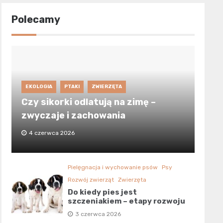
Polecamy
EKOLOGIA
PTAKI
ZWIERZĘTA
Czy sikorki odlatują na zimę –
zwyczaje i zachowania
4 czerwca 2026
Pielęgnacja i wychowanie psów
Psy
Rozwój zwierząt
Zwierzęta
Do kiedy pies jest
szczeniakiem – etapy rozwoju
3 czerwca 2026