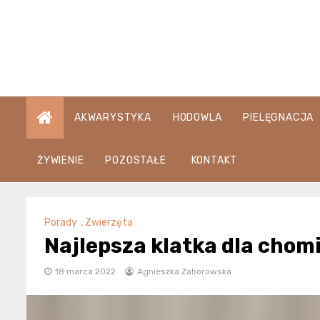
Skip
to
content
AKWARYSTYKA
HODOWLA
PIELĘGNACJA
ŻYWIENIE
POZOSTAŁE
KONTAKT
Porady
,
Zwierzęta
Najlepsza klatka dla chom
18 marca 2022
Agnieszka Zaborowska