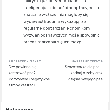
labiryntu już po 3-4 próbach. Ich
inteligencja i zdolności adaptacyjne są
znacznie wyższe, niż mogłoby się
wydawać! Badania wykazują, że
regularne dostarczanie chomikom
wyzwań poznawczych może spowolnić
proces starzenia się ich mózgu.
Nawigacja
Czy powinno się
Szczoteczka dla psa –
wpisu
kastrować psa?
zadbaj o zęby oraz
Pozytywne i negatywne
dziąsła swojego psa
strony kastracji