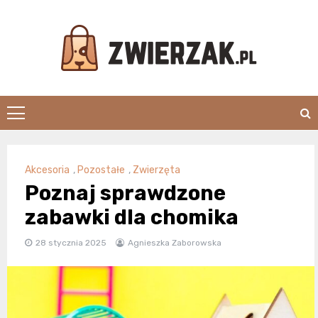
Skip
to
content
Zwierzak.pl
Akcesoria
,
Pozostałe
,
Zwierzęta
Poznaj sprawdzone
zabawki dla chomika
28 stycznia 2025
Agnieszka Zaborowska