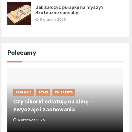
Jak założyć pułapkę na myszy?
Skuteczne sposoby
8 grudnia 2025
Polecamy
EKOLOGIA
PTAKI
ZWIERZĘTA
Czy sikorki odlatują na zimę –
zwyczaje i zachowania
4 czerwca 2026