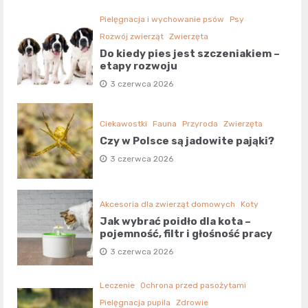
Pielęgnacja i wychowanie psów
Psy
Rozwój zwierząt
Zwierzęta
Do kiedy pies jest szczeniakiem –
etapy rozwoju
3 czerwca 2026
Ciekawostki
Fauna
Przyroda
Zwierzęta
Czy w Polsce są jadowite pająki?
3 czerwca 2026
Akcesoria dla zwierząt domowych
Koty
Jak wybrać poidło dla kota –
pojemność, filtr i głośność pracy
3 czerwca 2026
Leczenie
Ochrona przed pasożytami
Pielęgnacja pupila
Zdrowie