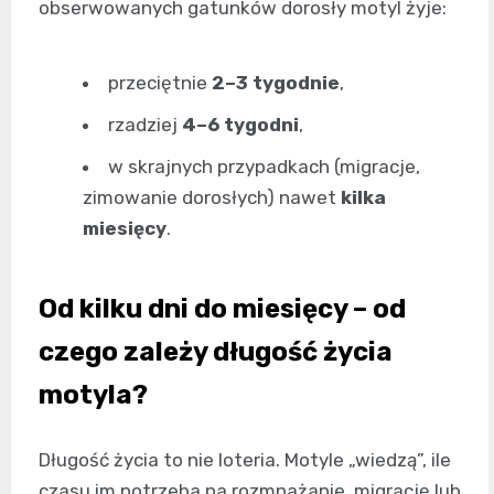
obserwowanych gatunków dorosły motyl żyje:
przeciętnie
2–3 tygodnie
,
rzadziej
4–6 tygodni
,
w skrajnych przypadkach (migracje,
zimowanie dorosłych) nawet
kilka
miesięcy
.
Od kilku dni do miesięcy – od
czego zależy długość życia
motyla?
Długość życia to nie loteria. Motyle „wiedzą”, ile
czasu im potrzeba na rozmnażanie, migrację lub