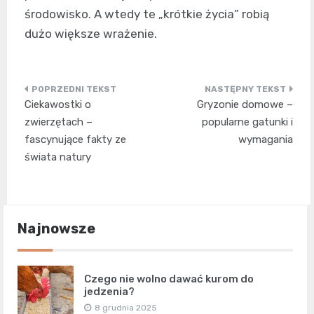
środowisko. A wtedy te „krótkie życia” robią
dużo większe wrażenie.
Nawigacja
Ciekawostki o
Gryzonie domowe –
wpisu
zwierzętach –
popularne gatunki i
fascynujące fakty ze
wymagania
świata natury
Najnowsze
Czego nie wolno dawać kurom do
jedzenia?
8 grudnia 2025