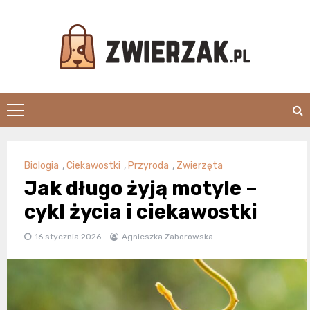
Skip
to
content
Zwierzak.pl
Biologia
,
Ciekawostki
,
Przyroda
,
Zwierzęta
Jak długo żyją motyle –
cykl życia i ciekawostki
16 stycznia 2026
Agnieszka Zaborowska