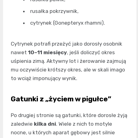
rusałka pokrzywnik,
cytrynek (Gonepteryx rhamni).
Cytrynek potrafi przeżyć jako dorosły osobnik
nawet
10–11 miesięcy
, jeśli doliczyć okres
uśpienia zimą. Aktywny lot i żerowanie zajmują
mu oczywiście krótszy okres, ale w skali imago
to wciąż imponujący wynik.
Gatunki z „życiem w pigułce”
Po drugiej stronie są gatunki, które dorosłe żyją
zaledwie
kilka dni
. Wiele z nich to motyle
nocne, u których aparat gębowy jest silnie