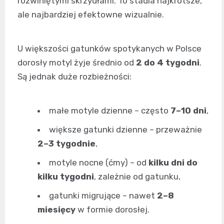
rozwiniętymi skrzydłami. To stadia najkrótsze,
ale najbardziej efektowne wizualnie.
U większości gatunków spotykanych w Polsce
dorosły motyl żyje średnio od
2 do 4 tygodni
.
Są jednak duże rozbieżności:
małe motyle dzienne – często
7–10 dni
,
większe gatunki dzienne – przeważnie
2–3 tygodnie
,
motyle nocne (ćmy) – od
kilku dni do
kilku tygodni
, zależnie od gatunku,
gatunki migrujące – nawet
2–8
miesięcy
w formie dorosłej.