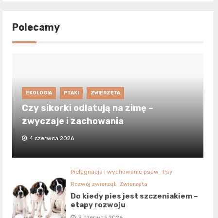
Polecamy
EKOLOGIA
PTAKI
ZWIERZĘTA
Czy sikorki odlatują na zimę –
zwyczaje i zachowania
4 czerwca 2026
Pielęgnacja i wychowanie psów
Psy
Rozwój zwierząt
Zwierzęta
Do kiedy pies jest szczeniakiem –
etapy rozwoju
3 czerwca 2026