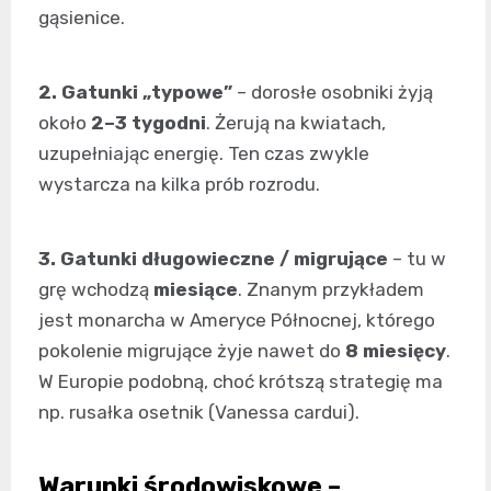
gąsienice.
2. Gatunki „typowe”
– dorosłe osobniki żyją
około
2–3 tygodni
. Żerują na kwiatach,
uzupełniając energię. Ten czas zwykle
wystarcza na kilka prób rozrodu.
3. Gatunki długowieczne / migrujące
– tu w
grę wchodzą
miesiące
. Znanym przykładem
jest monarcha w Ameryce Północnej, którego
pokolenie migrujące żyje nawet do
8 miesięcy
.
W Europie podobną, choć krótszą strategię ma
np. rusałka osetnik (Vanessa cardui).
Warunki środowiskowe –