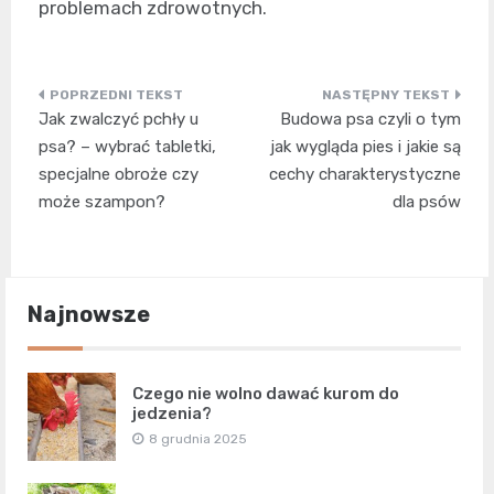
problemach zdrowotnych.
Nawigacja
Jak zwalczyć pchły u
Budowa psa czyli o tym
wpisu
psa? – wybrać tabletki,
jak wygląda pies i jakie są
specjalne obroże czy
cechy charakterystyczne
może szampon?
dla psów
Najnowsze
Czego nie wolno dawać kurom do
jedzenia?
8 grudnia 2025