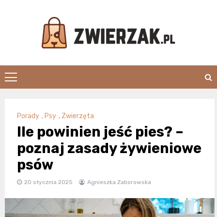
Skip
to
content
Zwierzak.pl
Porady
,
Psy
,
Zwierzęta
Ile powinien jeść pies? –
poznaj zasady żywieniowe
psów
20 stycznia 2025
Agnieszka Zaborowska