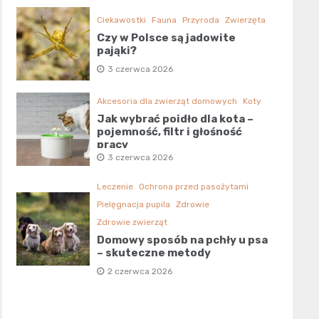
Ciekawostki
Fauna
Przyroda
Zwierzęta
Czy w Polsce są jadowite
pająki?
3 czerwca 2026
Akcesoria dla zwierząt domowych
Koty
Jak wybrać poidło dla kota –
pojemność, filtr i głośność
pracy
3 czerwca 2026
Leczenie
Ochrona przed pasożytami
Pielęgnacja pupila
Zdrowie
Zdrowie zwierząt
Domowy sposób na pchły u psa
– skuteczne metody
2 czerwca 2026