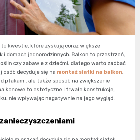
to kwestie, które zyskują coraz większe
k i domach jednorodzinnych. Balkon to przestrzeń,
roślin czy zabawie z dziećmi, dlatego warto zadbać
j osób decyduje się na
montaż siatki na balkon
,
ed ptakami, ale także sposób na zwiększenie
alkonowe to estetyczne i trwałe konstrukcje,
u, nie wpływając negatywnie na jego wygląd.
 zanieczyszczeniami
ciele mieszkań decydują się na montaż siatek,