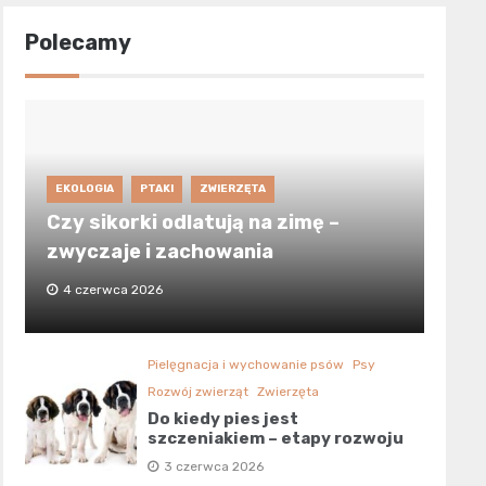
Polecamy
EKOLOGIA
PTAKI
ZWIERZĘTA
Czy sikorki odlatują na zimę –
zwyczaje i zachowania
4 czerwca 2026
Pielęgnacja i wychowanie psów
Psy
Rozwój zwierząt
Zwierzęta
Do kiedy pies jest
szczeniakiem – etapy rozwoju
3 czerwca 2026