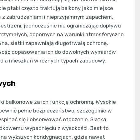
kie ptaki często traktują balkony jako miejsce
ę z zabrudzeniami i nieprzyjemnym zapachem.
zestrzeni, jednocześnie nie ograniczając dopływu
wytrzymałych, odpornych na warunki atmosferyczne
ewna, siatki zapewniają długotrwałą ochronę.
wość dopasowania ich do dowolnych wymiarów
m dla mieszkań w różnych typach zabudowy.
wych
atki balkonowe za ich funkcję ochronną. Wysokie
apewnić pełne bezpieczeństwo, szczególnie w
wspinać się i obserwować otoczenie. Siatka
adkowemu wypadnięciu z wysokości. Jest to
h na wyższych kondygnacjach, gdzie nawet