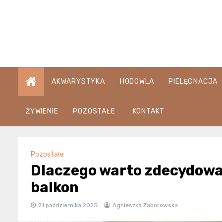
Skip
to
content
AKWARYSTYKA
HODOWLA
PIELĘGNACJA
ŻYWIENIE
POZOSTAŁE
KONTAKT
Pozostałe
Dlaczego warto zdecydować
balkon
21 października 2025
Agnieszka Zaborowska