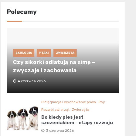
Polecamy
EKOLOGIA
PTAKI
ZWIERZĘTA
Czy sikorki odlatują na zimę –
zwyczaje i zachowania
4 czerwca 2026
Pielęgnacja i wychowanie psów
Psy
Rozwój zwierząt
Zwierzęta
Do kiedy pies jest
szczeniakiem – etapy rozwoju
3 czerwca 2026