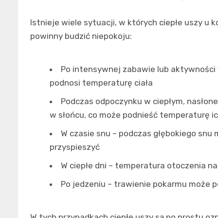
Istnieje wiele sytuacji, w których ciepłe uszy u 
powinny budzić niepokoju:
Po intensywnej zabawie lub aktywności fi
podnosi temperaturę ciała
Podczas odpoczynku w ciepłym, nasłone
w słońcu, co może podnieść temperaturę i
W czasie snu – podczas głębokiego snu 
przyspieszyć
W ciepłe dni – temperatura otoczenia n
Po jedzeniu – trawienie pokarmu może 
W tych przypadkach ciepłe uszy są po prostu 