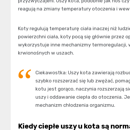
przyzwyczajeni. Uszy kota, podobnie jak nos czy 
reagują na zmiany temperatury otoczenia i wew
Koty regulują temperaturę ciała inaczej niż ludz
powierzchni ciała, koty pocą się głównie przez o
wykorzystuje inne mechanizmy termoregulacji, 
krwionośnych w uszach.
Ciekawostka: Uszy kota zawierają rozbu
szybko rozszerzać się lub zwężać, pomag
kotu jest gorąco, naczynia rozszerzają si
uszy i oddawanie ciepła do otoczenia. J
mechanizm chłodzenia organizmu.
Kiedy ciepłe uszy u kota są norm