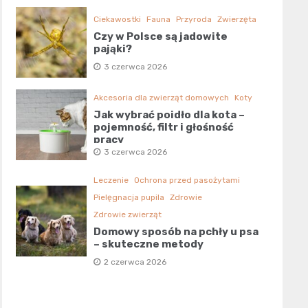
Ciekawostki
Fauna
Przyroda
Zwierzęta
Czy w Polsce są jadowite
pająki?
3 czerwca 2026
Akcesoria dla zwierząt domowych
Koty
Jak wybrać poidło dla kota –
pojemność, filtr i głośność
pracy
3 czerwca 2026
Leczenie
Ochrona przed pasożytami
Pielęgnacja pupila
Zdrowie
Zdrowie zwierząt
Domowy sposób na pchły u psa
– skuteczne metody
2 czerwca 2026