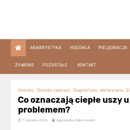
Skip
to
content
AKWARYSTYKA
HODOWLA
PIELĘGNACJA
ŻYWIENIE
POZOSTAŁE
KONTAKT
Choroby
,
Choroby zwierząt
,
Diagnostyka
,
Weterynaria
,
Z
Co oznaczają ciepłe uszy u
problemem?
7 sierpnia 2025
Agnieszka Zaborowska