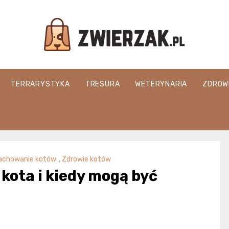
Zwierzak.pl
TERRARYSTYKA
TRESURA
WETERYNARIA
ZDROW
achowanie kotów
,
Zdrowie kotów
 kota i kiedy mogą być