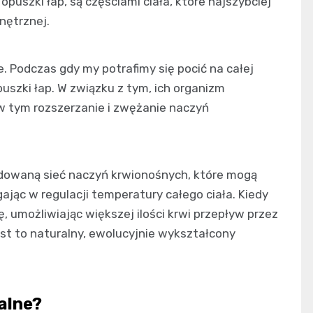
opuszki łap, są częściami ciała, które najszybciej
nętrznej.
ie. Podczas gdy my potrafimy się pocić na całej
puszki łap. W związku z tym, ich organizm
w tym rozszerzanie i zwężanie naczyń
dowaną sieć naczyń krwionośnych, które mogą
ając w regulacji temperatury całego ciała. Kiedy
ę, umożliwiając większej ilości krwi przepływ przez
est to naturalny, ewolucyjnie wykształcony
alne?