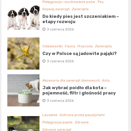
Pielęgnacja i wychowanie psów
Psy
Rozwój zwierząt
Zwierzęta
Do kiedy pies jest szczeniakiem –
etapy rozwoju
3 czerwca 2026
Ciekawostki
Fauna
Przyroda
Zwierzęta
Czy w Polsce są jadowite pająki?
3 czerwca 2026
Akcesoria dla zwierząt domowych
Koty
Jak wybrać poidło dla kota –
pojemność, filtr i głośność pracy
3 czerwca 2026
Leczenie
Ochrona przed pasożytami
Pielęgnacja pupila
Zdrowie
Zdrowie zwierząt