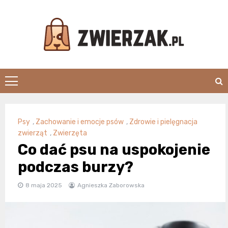
Skip
to
content
Zwierzak.pl
Psy
,
Zachowanie i emocje psów
,
Zdrowie i pielęgnacja
zwierząt
,
Zwierzęta
Co dać psu na uspokojenie
podczas burzy?
8 maja 2025
Agnieszka Zaborowska