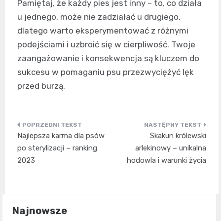
Pamiętaj, że każdy pies jest inny – to, co działa
u jednego, może nie zadziałać u drugiego,
dlatego warto eksperymentować z różnymi
podejściami i uzbroić się w cierpliwość. Twoje
zaangażowanie i konsekwencja są kluczem do
sukcesu w pomaganiu psu przezwyciężyć lęk
przed burzą.
Nawigacja
Najlepsza karma dla psów
Skakun królewski
wpisu
po sterylizacji – ranking
arlekinowy – unikalna
2023
hodowla i warunki życia
Najnowsze