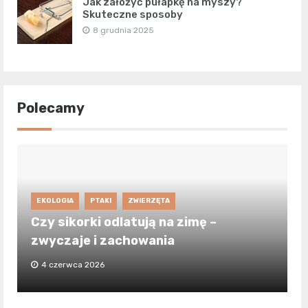
Jak założyć pułapkę na myszy?
Skuteczne sposoby
8 grudnia 2025
Polecamy
EKOLOGIA
PTAKI
ZWIERZĘTA
Czy sikorki odlatują na zimę –
zwyczaje i zachowania
4 czerwca 2026