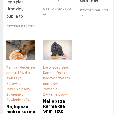
karmienie
jego pies.
Urodziny
CZYTAJ DALEJJ
CZYTAJ DALEJJ
pupila to
CZYTAJ DALEJJ
Karma
,
Recenzje
Diety specjalne
,
produktów dla
Karma
,
Opieka
zwierząt
,
nad zwierzętami
Zdrowie i
domowymi
,
żywienie psów
,
Żywienie
,
Żywienie
,
Żywienie psów
Żywienie psów
Najlepsza
karma dla
Najlepsza
Shih Tzu:
mokra karma