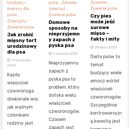
Żywienie
,
Urodziny i
psów
,
Zdrowie
Żywienie psów
imprezy dla
zwierząt
,
psów
,
Żywienie psów
Czy pies
Zwierzęta
,
może jeść
Domowe
surowe
Żywienie psów
sposoby na
mięso –
nieprzyjemn
Jak zrobić
fakty i mity
y zapach z
mięsny tort
pyska psa
urodzinowy
28 lipca 2025
dla psa
1 sierpnia 2025
Dieta psów to
17 listopada
Nieprzyjemny
temat
2025
zapach z
budzący wiele
Każdy
pyska psa to
emocji wśród
właściciel
problem, który
właścicieli
czworonoga
dotyka wielu
czworonogów.
doskonale wie,
właścicieli
Szczególnie
jak ważnym
czworonogów.
kontrowersyjn
członkiem
Czasem
ą kwestią jest
rodziny jest
zapach jest