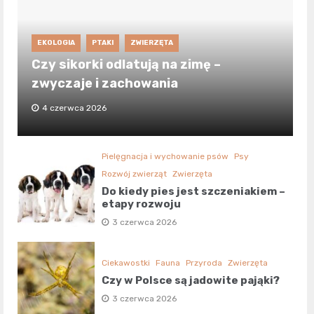
EKOLOGIA
PTAKI
ZWIERZĘTA
Czy sikorki odlatują na zimę –
zwyczaje i zachowania
4 czerwca 2026
Pielęgnacja i wychowanie psów
Psy
Rozwój zwierząt
Zwierzęta
Do kiedy pies jest szczeniakiem –
etapy rozwoju
3 czerwca 2026
Ciekawostki
Fauna
Przyroda
Zwierzęta
Czy w Polsce są jadowite pająki?
3 czerwca 2026