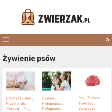
Skip
to
content
Zwierzak.pl
Żywienie psów
Psy
,
Zdrowie
Diety specjalne
,
Higiena
,
zwierząt
,
Przepisy dla
Pielęgnacja
,
Zwierzęta
,
zwierząt
,
Psy
,
Pielęgnacja