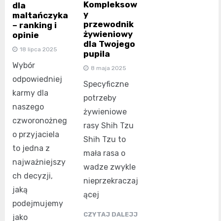
Kompleksow
dla
y
maltańczyka
przewodnik
– ranking i
żywieniowy
opinie
dla Twojego
18 lipca 2025
pupila
Wybór
8 maja 2025
odpowiedniej
Specyficzne
karmy dla
potrzeby
naszego
żywieniowe
czworonożneg
rasy Shih Tzu
o przyjaciela
Shih Tzu to
to jedna z
mała rasa o
najważniejszy
wadze zwykle
ch decyzji,
nieprzekraczaj
jaką
ącej
podejmujemy
CZYTAJ DALEJJ
jako