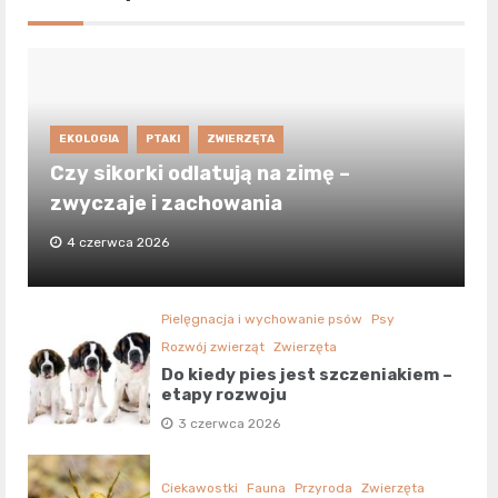
EKOLOGIA
PTAKI
ZWIERZĘTA
Czy sikorki odlatują na zimę –
zwyczaje i zachowania
4 czerwca 2026
Pielęgnacja i wychowanie psów
Psy
Rozwój zwierząt
Zwierzęta
Do kiedy pies jest szczeniakiem –
etapy rozwoju
3 czerwca 2026
Ciekawostki
Fauna
Przyroda
Zwierzęta